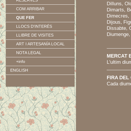
RESERVES
Dilluns, Ol
COM ARRIBAR
Dimarts, B
Dimecres,
QUE FER
Dijous, Fi
LLOCS D'INTERÉS
Dissabte, 
Diumenge, 
LLIBRE DE VISITES
ART I ARTESANÍA LOCAL
NOTA LEGAL
MERCAT 
+info
L'ultim di
ENGLISH
FIRA DEL
Cada diume