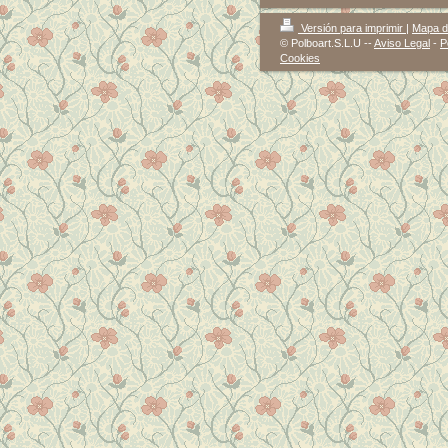
Versión para imprimir
|
Mapa de
© Polboart.S.L.U --
Aviso Legal
-
P
Cookies