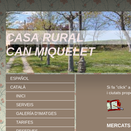
CASA RURAL
CAN MIQUELET
ESPAÑOL
CATALÀ
Si fa "click" 
i ciutats pro
INICI
SERVEIS
GALERÍA D'IMATGES
TARIFES
MERCATS 