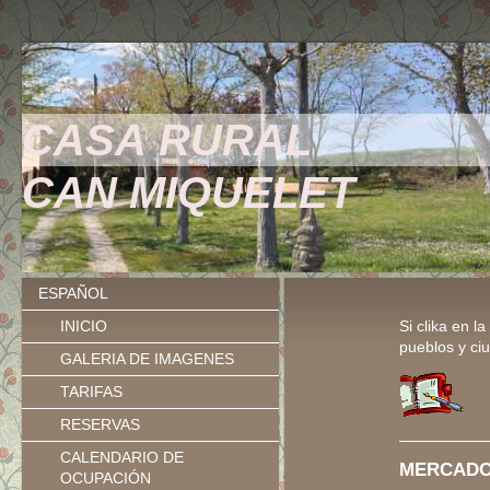
CASA RURAL
CAN MIQUELET
ESPAÑOL
INICIO
Si clika en l
pueblos y ci
GALERIA DE IMAGENES
TARIFAS
RESERVAS
CALENDARIO DE
MERCADO
OCUPACIÓN