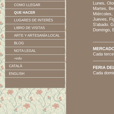
Lunes, Olo
COMO LLEGAR
Martes, Be
QUE HACER
Miércoles,
Jueves, Fi
LUGARES DE INTERÉS
S'abado. G
LIBRO DE VISITAS
Domingo, B
ARTE Y ARTESANÍA LOCAL
BLOG
MERCADO
NOTA LEGAL
Cada terce
+info
CATALÀ
FERIA DE
Cada domin
ENGLISH