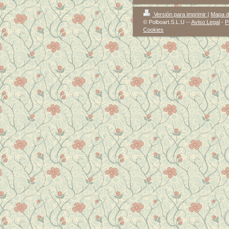
Versión para imprimir
|
Mapa de
© Polboart.S.L.U --
Aviso Legal
-
P
Cookies